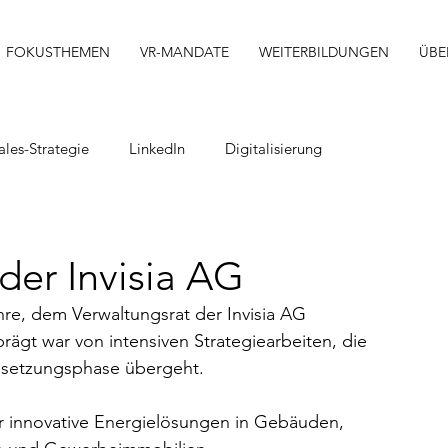
FOKUSTHEMEN
VR-MANDATE
WEITERBILDUNGEN
ÜBE
ales-Strategie
LinkedIn
Digitalisierung
Strategie-Workshop
Weiterbildung
Zertifikat
der Invisia AG
Verwaltungsrat
Coaching
Innovation
hre, dem Verwaltungsrat der Invisia AG 
rägt war von intensiven Strategiearbeiten, die 
Umsetzungsphase übergeht. 
AI
Programmierung
IT
für innovative Energielösungen in Gebäuden, 