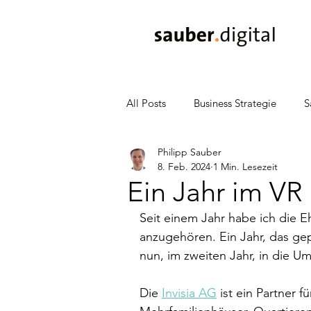
All Posts
Business Strategie
S
Philipp Sauber
Sales & Marketing
CRM
8. Feb. 2024
1 Min. Lesezeit
Ein Jahr im VR 
Presse
Entrepreneurship
Seit einem Jahr habe ich die E
anzugehören. Ein Jahr, das gep
nun, im zweiten Jahr, in die 
Vertrieb
Lead-Generierung
Die 
Invisia AG
 ist ein Partner 