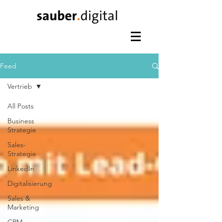
Feed
Vertrieb
All Posts
Business
Strategie
Sales-
Strategie
LinkedIn
Digitalisierung
Sales &
Marketing