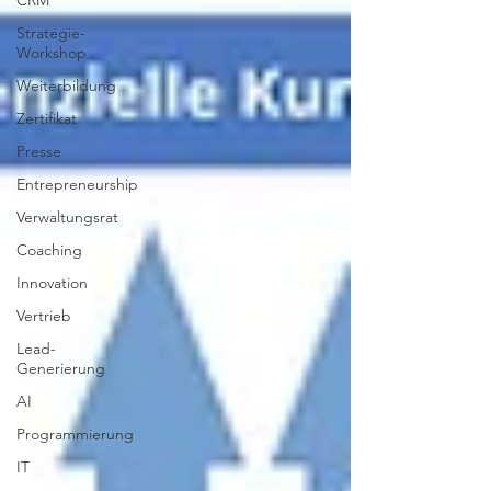
CRM
Strategie-
Workshop
Weiterbildung
Zertifikat
Presse
Entrepreneurship
Verwaltungsrat
Coaching
Innovation
Vertrieb
Lead-
Generierung
AI
Programmierung
IT