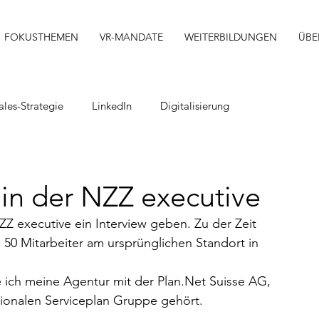
FOKUSTHEMEN
VR-MANDATE
WEITERBILDUNGEN
ÜBE
ales-Strategie
LinkedIn
Digitalisierung
Strategie-Workshop
Weiterbildung
Zertifikat
 in der NZZ executive
Verwaltungsrat
Coaching
Innovation
ZZ executive ein Interview geben. Zu der Zeit 
 50 Mitarbeiter am ursprünglichen Standort in 
AI
Programmierung
IT
e ich meine Agentur mit der Plan.Net Suisse AG, 
tionalen Serviceplan Gruppe gehört.