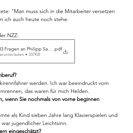
tete: "Man muss sich in die Mitarbeiter versetzen 
m ich auch heute noch stehe.
der NZZ:
3 Fragen an Philipp Sauber
.pdf
erunterladen • 337KB
mberuf?
Skirennfahrer werden. Ich war beeindruckt vom 
nrennen, das waren für mich Helden. 
, wenn Sie nochmals von vorne beginnen 
ernte als Kind sieben Jahre lang Klavierspielen und 
 war jugendlicher Leichtsinn.
ern eingeschätzt?