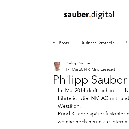
All Posts
Business Strategie
S
Philipp Sauber
Sales & Marketing
CRM
17. Mai 2014
6 Min. Lesezeit
Philipp Sauber
Presse
Entrepreneurship
Im Mai 2014 durfte ich in der N
führte ich die INM AG mit rund
Wetzikon.
Vertrieb
Lead-Generierung
Rund 3 Jahre später fusioniert
welche noch heute zur interna